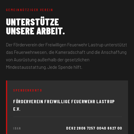
GEMEINNÜTZIGER VEREIN
UNTERSTÜTZE
UNSERE ARBEIT.
Der Förderverein der Freiwilligen Feuerwehr Lastrup unterstützt
das Feuerwehrwesen, die Kameradschaft und die Anschaffung
von Ausrüstung außerhalb der gesetzlichen
Mindestausstattung. Jede Spende hilft.
SPENDENKONTO
FÖRDERVEREIN FREIWILLIGE FEUERWEHR LASTRUP
E.V.
DE62 2806 7257 0040 6627 00
IBAN