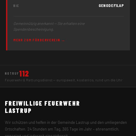
GENODEF1LAP
BIC
Gemeinnützig anerkannt — Sie erhalten eine
Spendenbescheinigung.
MEHR ZUM FÖRDERVEREIN →
112
NOTRUF
Feuerwehr & Rettungsdienst — europaweit, kostenlos, rund um die Uhr
FREIWILLIGE FEUERWEHR
LASTRUP
Wir schützen und helfen in der Gemeinde Lastrup und den umliegenden
Ortschaften. 24 Stunden am Tag, 365 Tage im Jahr – ehrenamtlich,
engagiert und jederzeit einsatzbereit.