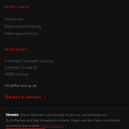
RECHTLICHES
Impressum
Datenschutzerklärung
Haftungsausschluss
GERÄTEHAUS
Freiwillige Feuerwehr Lastrup
Schnelter Straße 25
49688 Lastrup
info@ffw-lastrup.de
KARTE & ANFAHRT →
Hinweis:
Diese Website nutzt Google Fonts zur Darstellung von
Schriftarten und lädt Instagram-Inhalte. Dabei werden Daten an Google
und Meta übermittelt.
Mehr erfahren
Freiwillige Feuerwehr Lastrup
Gemeinde Lastrup
Landkreis