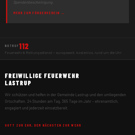
Spendenbescheinigung.
MEHR ZUM FÖRDERVEREIN →
112
NOTRUF
Feuerwehr & Rettungsdienst — europaweit, kostenlos, rund um die Uhr
FREIWILLIGE FEUERWEHR
LASTRUP
Wir schützen und helfen in der Gemeinde Lastrup und den umliegenden
Ortschaften. 24 Stunden am Tag, 365 Tage im Jahr – ehrenamtlich,
engagiert und jederzeit einsatzbereit.
GOTT ZUR EHR, DEM NÄCHSTEN ZUR WEHR