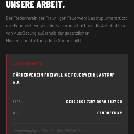
UNSERE ARBEIT.
Der Förderverein der Freiwilligen Feuerwehr Lastrup unterstützt
das Feuerwehrwesen, die Kameradschaft und die Anschaffung
von Ausrüstung außerhalb der gesetzlichen
Mindestausstattung. Jede Spende hilft.
SPENDENKONTO
FÖRDERVEREIN FREIWILLIGE FEUERWEHR LASTRUP
E.V.
DE62 2806 7257 0040 6627 00
IBAN
GENODEF1LAP
BIC
Gemeinnützig anerkannt — Sie erhalten eine