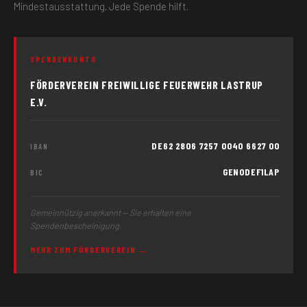
Mindestausstattung. Jede Spende hilft.
SPENDENKONTO
FÖRDERVEREIN FREIWILLIGE FEUERWEHR LASTRUP
E.V.
DE62 2806 7257 0040 6627 00
IBAN
GENODEF1LAP
BIC
Gemeinnützig anerkannt — Sie erhalten eine
Spendenbescheinigung.
MEHR ZUM FÖRDERVEREIN →