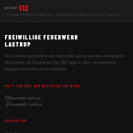
112
NOTRUF
Feuerwehr & Rettungsdienst — europaweit, kostenlos, rund um die Uhr
FREIWILLIGE FEUERWEHR
LASTRUP
Wir schützen und helfen in der Gemeinde Lastrup und den umliegenden
Ortschaften. 24 Stunden am Tag, 365 Tage im Jahr – ehrenamtlich,
engagiert und jederzeit einsatzbereit.
GOTT ZUR EHR, DEM NÄCHSTEN ZUR WEHR
feuerwehr.lastrup
Feuerwehr Lastrup
NAVIGATION