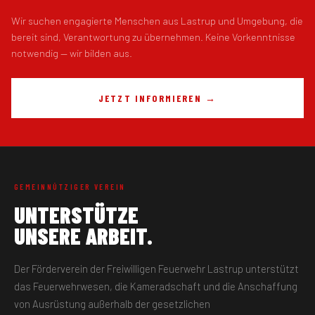
Wir suchen engagierte Menschen aus Lastrup und Umgebung, die
bereit sind, Verantwortung zu übernehmen. Keine Vorkenntnisse
notwendig — wir bilden aus.
JETZT INFORMIEREN →
GEMEINNÜTZIGER VEREIN
UNTERSTÜTZE
UNSERE ARBEIT.
Der Förderverein der Freiwilligen Feuerwehr Lastrup unterstützt
das Feuerwehrwesen, die Kameradschaft und die Anschaffung
von Ausrüstung außerhalb der gesetzlichen