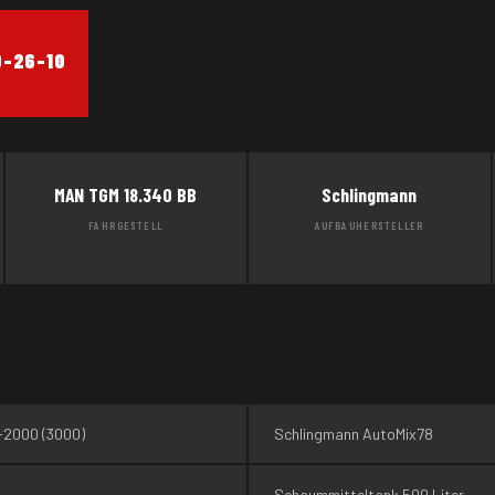
9-26-10
MAN TGM 18.340 BB
Schlingmann
FAHRGESTELL
AUFBAUHERSTELLER
-2000 (3000)
Schlingmann AutoMix78
Schaummitteltank 500 Liter