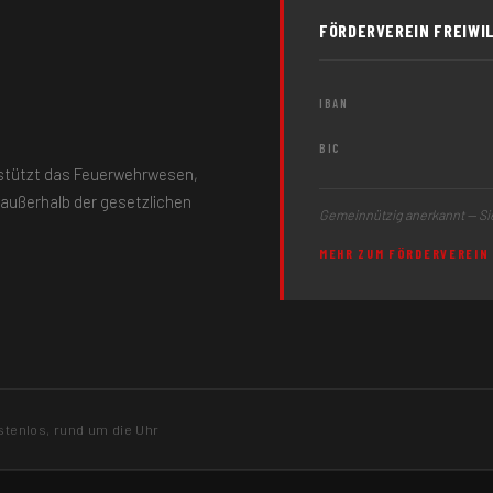
FÖRDERVEREIN FREIWIL
IBAN
BIC
erstützt das Feuerwehrwesen,
außerhalb der gesetzlichen
Gemeinnützig anerkannt — Si
MEHR ZUM FÖRDERVEREIN
tenlos, rund um die Uhr