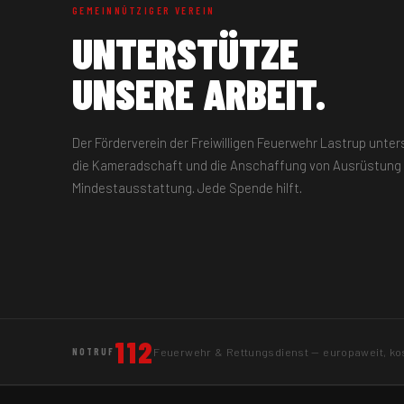
GEMEINNÜTZIGER VEREIN
UNTERSTÜTZE
UNSERE ARBEIT.
Der Förderverein der Freiwilligen Feuerwehr Lastrup unt
die Kameradschaft und die Anschaffung von Ausrüstung 
Mindestausstattung. Jede Spende hilft.
112
Feuerwehr & Rettungsdienst — europaweit, kos
NOTRUF