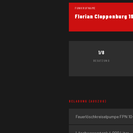
FUNKRUFNAME
Florian Cloppenburg 1
1/8
BESATZUNG
BELADUNG (AUSZUG)
Feuerlöschkreiselpumpe FPN 10
Löschwassertank 4.000 Liter