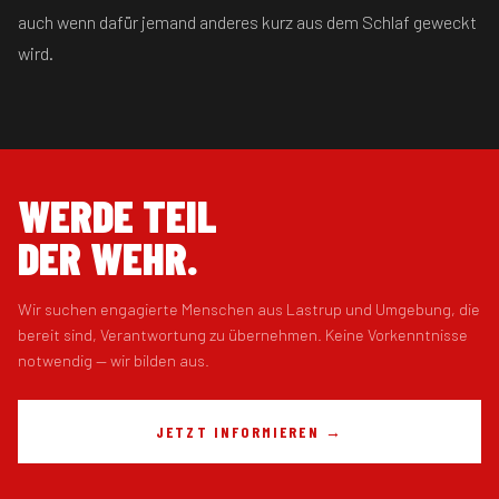
auch wenn dafür jemand anderes kurz aus dem Schlaf geweckt
wird.
WERDE TEIL
DER WEHR.
Wir suchen engagierte Menschen aus Lastrup und Umgebung, die
bereit sind, Verantwortung zu übernehmen. Keine Vorkenntnisse
notwendig — wir bilden aus.
JETZT INFORMIEREN →