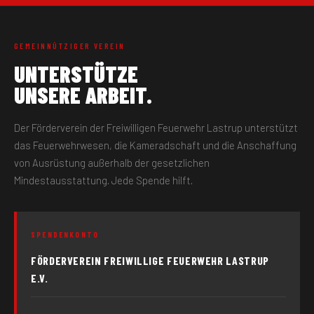
GEMEINNÜTZIGER VEREIN
UNTERSTÜTZE
UNSERE ARBEIT.
Der Förderverein der Freiwilligen Feuerwehr Lastrup unterstützt
das Feuerwehrwesen, die Kameradschaft und die Anschaffung
von Ausrüstung außerhalb der gesetzlichen
Mindestausstattung. Jede Spende hilft.
SPENDENKONTO
FÖRDERVEREIN FREIWILLIGE FEUERWEHR LASTRUP
E.V.