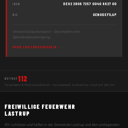
DE62 2806 7257 0040 6627 00
IBAN
GENODEF1LAP
BIC
Gemeinnützig anerkannt — Sie erhalten eine
Spendenbescheinigung.
MEHR ZUM FÖRDERVEREIN →
112
NOTRUF
Feuerwehr & Rettungsdienst — europaweit, kostenlos, rund um die Uhr
FREIWILLIGE FEUERWEHR
LASTRUP
Wir schützen und helfen in der Gemeinde Lastrup und den umliegenden