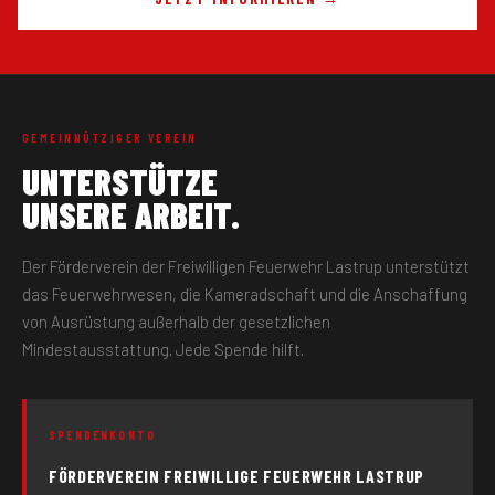
GEMEINNÜTZIGER VEREIN
UNTERSTÜTZE
UNSERE ARBEIT.
Der Förderverein der Freiwilligen Feuerwehr Lastrup unterstützt
das Feuerwehrwesen, die Kameradschaft und die Anschaffung
von Ausrüstung außerhalb der gesetzlichen
Mindestausstattung. Jede Spende hilft.
SPENDENKONTO
FÖRDERVEREIN FREIWILLIGE FEUERWEHR LASTRUP