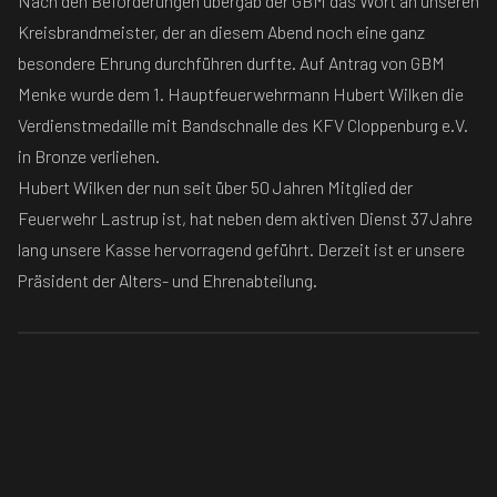
Nach den Beförderungen übergab der GBM das Wort an unseren
Kreisbrandmeister, der an diesem Abend noch eine ganz
besondere Ehrung durchführen durfte. Auf Antrag von GBM
Menke wurde dem 1. Hauptfeuerwehrmann Hubert Wilken die
Verdienstmedaille mit Bandschnalle des KFV Cloppenburg e.V.
in Bronze verliehen.
Hubert Wilken der nun seit über 50 Jahren Mitglied der
Feuerwehr Lastrup ist, hat neben dem aktiven Dienst 37 Jahre
lang unsere Kasse hervorragend geführt. Derzeit ist er unsere
Präsident der Alters- und Ehrenabteilung.