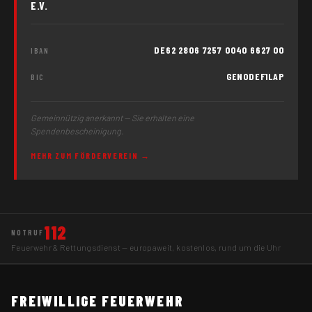
E.V.
DE62 2806 7257 0040 6627 00
IBAN
GENODEF1LAP
BIC
Gemeinnützig anerkannt — Sie erhalten eine
Spendenbescheinigung.
MEHR ZUM FÖRDERVEREIN →
112
NOTRUF
Feuerwehr & Rettungsdienst — europaweit, kostenlos, rund um die Uhr
FREIWILLIGE FEUERWEHR