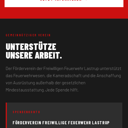
GEMEINNÜTZIGER VEREIN
UNTERSTÜTZE
UNSERE ARBEIT.
Der Förderverein der Freiwilligen Feuerwehr Lastrup unterstützt
das Feuerwehrwesen, die Kameradschaft und die Anschaffung
von Ausrüstung außerhalb der gesetzlichen
Mindestausstattung. Jede Spende hilft.
SPENDENKONTO
FÖRDERVEREIN FREIWILLIGE FEUERWEHR LASTRUP