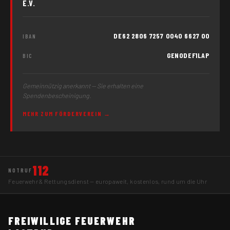
E.V.
DE62 2806 7257 0040 6627 00
IBAN
GENODEF1LAP
BIC
Gemeinnützig anerkannt — Sie erhalten eine
Spendenbescheinigung.
MEHR ZUM FÖRDERVEREIN →
112
NOTRUF
Feuerwehr & Rettungsdienst — europaweit, kostenlos, rund um die Uhr
FREIWILLIGE FEUERWEHR