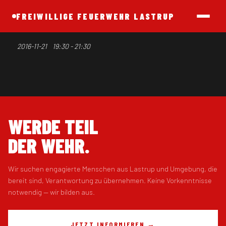
FREIWILLIGE FEUERWEHR LASTRUP
Dienstabend
2016-11-21
19:30 - 21:30
WERDE TEIL
DER WEHR.
Wir suchen engagierte Menschen aus Lastrup und Umgebung, die
bereit sind, Verantwortung zu übernehmen. Keine Vorkenntnisse
notwendig — wir bilden aus.
JETZT INFORMIEREN →