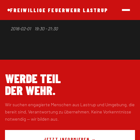
FREIWILLIGE FEUERWEHR LASTRUP
Dienstabend
2016-02-01
19:30 - 21:30
WERDE TEIL
DER WEHR.
Wir suchen engagierte Menschen aus Lastrup und Umgebung, die
bereit sind, Verantwortung zu übernehmen. Keine Vorkenntnisse
notwendig — wir bilden aus.
JETZT INFORMIEREN →