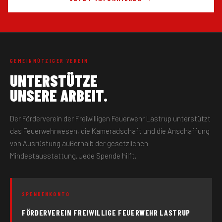
GEMEINNÜTZIGER VEREIN
UNTERSTÜTZE
UNSERE ARBEIT.
Der Förderverein der Freiwilligen Feuerwehr Lastrup unterstützt
das Feuerwehrwesen, die Kameradschaft und die Anschaffung
von Ausrüstung außerhalb der gesetzlichen
Mindestausstattung. Jede Spende hilft.
SPENDENKONTO
FÖRDERVEREIN FREIWILLIGE FEUERWEHR LASTRUP