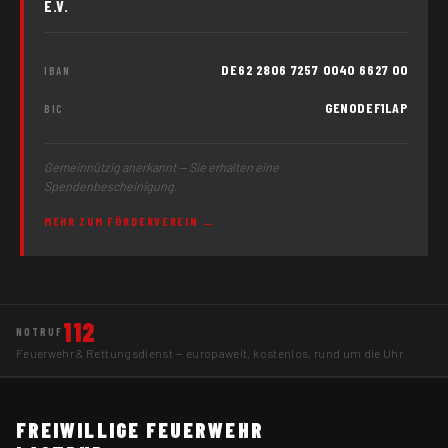
E.V.
DE62 2806 7257 0040 6627 00
IBAN
GENODEF1LAP
BIC
Gemeinnützig anerkannt — Sie erhalten eine
Spendenbescheinigung.
MEHR ZUM FÖRDERVEREIN →
112
NOTRUF
Feuerwehr & Rettungsdienst — europaweit, kostenlos, rund um die Uhr
FREIWILLIGE FEUERWEHR