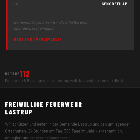
GENODEF1LAP
BIC
Gemeinnützig anerkannt — Sie erhalten eine
Spendenbescheinigung.
MEHR ZUM FÖRDERVEREIN →
112
NOTRUF
Feuerwehr & Rettungsdienst — europaweit, kostenlos, rund um die Uhr
FREIWILLIGE FEUERWEHR
LASTRUP
Wir schützen und helfen in der Gemeinde Lastrup und den umliegenden
Ortschaften. 24 Stunden am Tag, 365 Tage im Jahr – ehrenamtlich,
engagiert und jederzeit einsatzbereit.