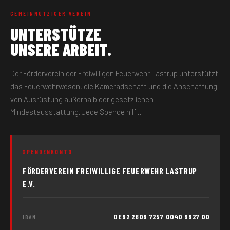
GEMEINNÜTZIGER VEREIN
UNTERSTÜTZE
UNSERE ARBEIT.
Der Förderverein der Freiwilligen Feuerwehr Lastrup unterstützt
das Feuerwehrwesen, die Kameradschaft und die Anschaffung
von Ausrüstung außerhalb der gesetzlichen
Mindestausstattung. Jede Spende hilft.
SPENDENKONTO
FÖRDERVEREIN FREIWILLIGE FEUERWEHR LASTRUP
E.V.
DE62 2806 7257 0040 6627 00
IBAN