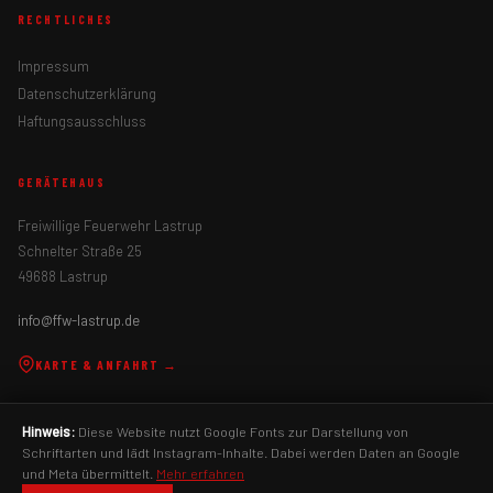
RECHTLICHES
Impressum
Datenschutzerklärung
Haftungsausschluss
GERÄTEHAUS
Freiwillige Feuerwehr Lastrup
Schnelter Straße 25
49688 Lastrup
info@ffw-lastrup.de
KARTE & ANFAHRT →
Hinweis:
Diese Website nutzt Google Fonts zur Darstellung von
Schriftarten und lädt Instagram-Inhalte. Dabei werden Daten an Google
und Meta übermittelt.
Mehr erfahren
Freiwillige Feuerwehr Lastrup
Gemeinde Lastrup
Landkreis
Cloppenburg