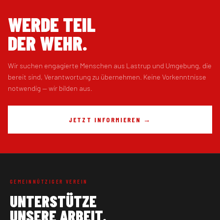
WERDE TEIL
DER WEHR.
Wir suchen engagierte Menschen aus Lastrup und Umgebung, die
bereit sind, Verantwortung zu übernehmen. Keine Vorkenntnisse
notwendig — wir bilden aus.
JETZT INFORMIEREN →
GEMEINNÜTZIGER VEREIN
UNTERSTÜTZE
UNSERE ARBEIT.