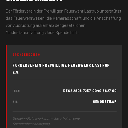
Der Förderverein der Freiwilligen Feuerwehr Lastrup unterstützt
das Feuerwehrwesen, die Kameradschaft und die Anschaffung
von Ausrüstung außerhalb der gesetzlichen
Mindestausstattung. Jede Spende hilft.
SPENDENKONTO
FÖRDERVEREIN FREIWILLIGE FEUERWEHR LASTRUP
E.V.
DE62 2806 7257 0040 6627 00
IBAN
GENODEF1LAP
BIC
Gemeinnützig anerkannt — Sie erhalten eine
Spendenbescheinigung.