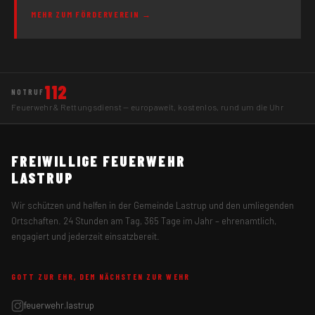
MEHR ZUM FÖRDERVEREIN →
112
NOTRUF
Feuerwehr & Rettungsdienst — europaweit, kostenlos, rund um die Uhr
FREIWILLIGE FEUERWEHR
LASTRUP
Wir schützen und helfen in der Gemeinde Lastrup und den umliegenden
Ortschaften. 24 Stunden am Tag, 365 Tage im Jahr – ehrenamtlich,
engagiert und jederzeit einsatzbereit.
GOTT ZUR EHR, DEM NÄCHSTEN ZUR WEHR
feuerwehr.lastrup